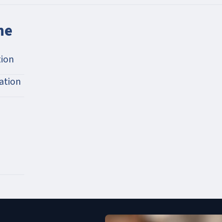
ne
ion
ation