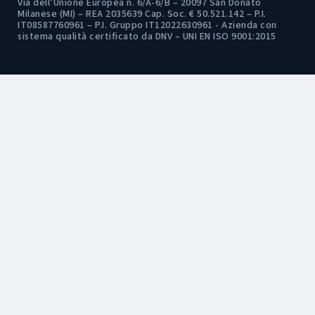
Via dell’Unione Europea n. 6/A-6/B – 20097 San Donato
Milanese (MI) – REA 2035639 Cap. Soc. € 50.521.142 – P.I.
IT08587760961 – P.I. Gruppo IT12022630961 - Azienda con
sistema qualità certificato da DNV – UNI EN ISO 9001:2015