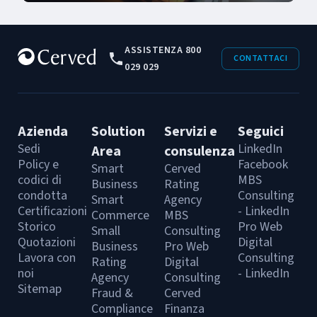
ASSISTENZA 800
CONTATTACI
029 029
Azienda
Solution
Servizi e
Seguici
Sedi
LinkedIn
Area
consulenza
Policy e
Facebook
Smart
Cerved
codici di
MBS
Business
Rating
condotta
Consulting
Smart
Agency
Certificazioni
- LinkedIn
Commerce
MBS
Storico
Pro Web
Small
Consulting
Quotazioni
Digital
Business
Pro Web
Lavora con
Consulting
Rating
Digital
noi
- LinkedIn
Agency
Consulting
Sitemap
Fraud &
Cerved
Compliance
Finanza