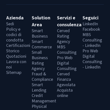
Azienda
Solution
Servizi e
Seguici
Sedi
LinkedIn
Area
consulenza
Policy e
Facebook
Smart
Cerved
codici di
MBS
Business
Rating
condotta
Consulting
Smart
Agency
Certificazioni
- LinkedIn
Commerce
MBS
Storico
Pro Web
Small
Consulting
Quotazioni
Digital
Business
Pro Web
Lavora con
Consulting
Rating
Digital
noi
- LinkedIn
Agency
Consulting
Sitemap
Fraud &
Cerved
Compliance
Finanza
Smart
Agevolata
Lending
Acquista
Credit
online
Management
Physical