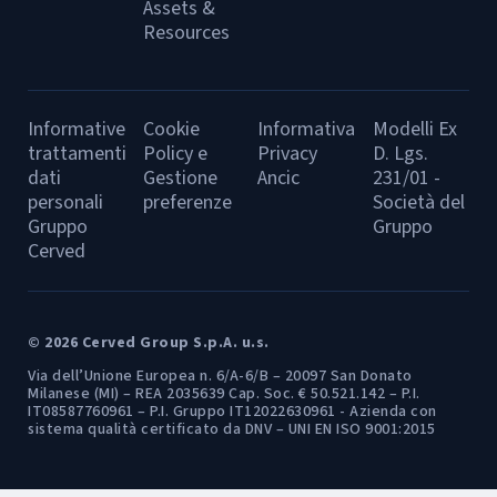
Assets &
Resources
Informative
Cookie
Informativa
Modelli Ex
trattamenti
Policy e
Privacy
D. Lgs.
dati
Gestione
Ancic
231/01 -
personali
preferenze
Società del
Gruppo
Gruppo
Cerved
© 2026 Cerved Group S.p.A. u.s.
Via dell’Unione Europea n. 6/A-6/B – 20097 San Donato
Milanese (MI) – REA 2035639 Cap. Soc. € 50.521.142 – P.I.
IT08587760961 – P.I. Gruppo IT12022630961 - Azienda con
sistema qualità certificato da DNV – UNI EN ISO 9001:2015