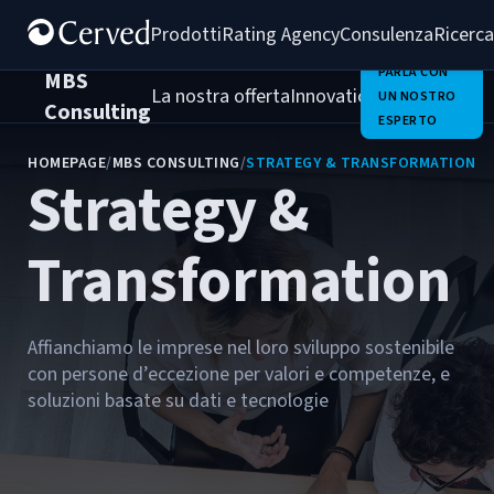
Prodotti
Rating Agency
Consulenza
Ricerca
PARLA CON
MBS
La nostra offerta
Innovation Team
Chi Sia
UN NOSTRO
Consulting
ESPERTO
HOMEPAGE
/
MBS CONSULTING
/
STRATEGY & TRANSFORMATION
Strategy &
Transformation
Affianchiamo le imprese nel loro sviluppo sostenibile
con persone d’eccezione per valori e competenze, e
soluzioni basate su dati e tecnologie