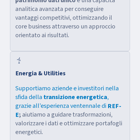
patrimonio dati unico
e una capacità
analitica avanzata per conseguire
vantaggi competitivi, ottimizzando il
core business attraverso un approccio
orientato ai risultati.
energy
Energia & Utilities
Supportiamo aziende e investitori nella
sfida della
transizione energetica
,
grazie all’esperienza ventennale di
REF-
;
aiutiamo a guidare trasformazioni,
E
valorizzare i dati e ottimizzare portafogli
energetici.