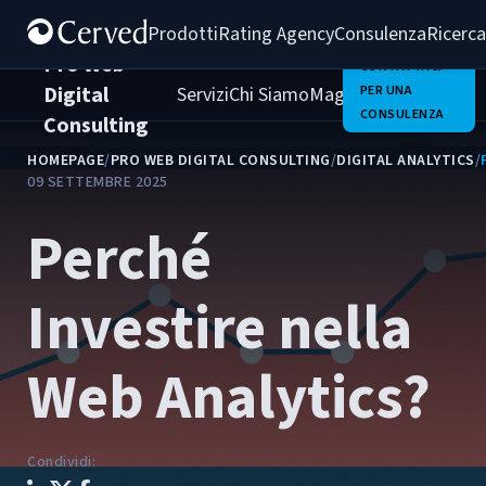
Prodotti
Rating Agency
Consulenza
Ricerca
Pro Web
CONTATTACI
Digital
Servizi
Chi Siamo
Magazine
PER UNA
Clienti
Carrie
CONSULENZA
Consulting
HOMEPAGE
/
PRO WEB DIGITAL CONSULTING
/
DIGITAL ANALYTICS
/
09 SETTEMBRE 2025
Perché
Investire nella
Web Analytics?
Condividi
: