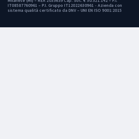
Milanese (MI) – REA 2035639 Cap. Soc. € 50.521.142 – P.I.
IT08587760961 – P.I. Gruppo IT12022630961 - Azienda con
sistema qualità certificato da DNV – UNI EN ISO 9001:2015