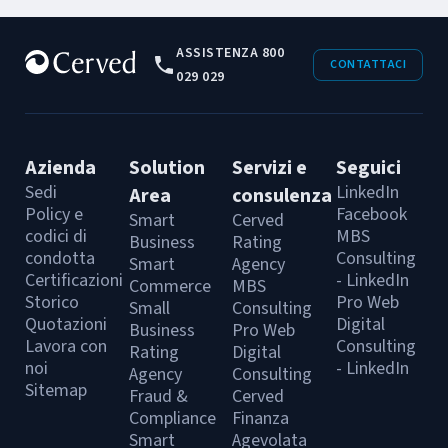
ASSISTENZA 800
CONTATTACI
029 029
Azienda
Solution
Servizi e
Seguici
Sedi
LinkedIn
Area
consulenza
Policy e
Facebook
Smart
Cerved
codici di
MBS
Business
Rating
condotta
Consulting
Smart
Agency
Certificazioni
- LinkedIn
Commerce
MBS
Storico
Pro Web
Small
Consulting
Quotazioni
Digital
Business
Pro Web
Lavora con
Consulting
Rating
Digital
noi
- LinkedIn
Agency
Consulting
Sitemap
Fraud &
Cerved
Compliance
Finanza
Smart
Agevolata