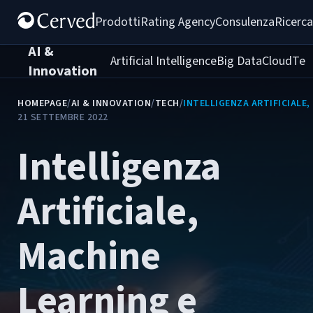
Prodotti
Rating Agency
Consulenza
Ricerca
AI &
Artificial Intelligence
Big Data
Cloud
Tec
Innovation
HOMEPAGE
/
AI & INNOVATION
/
TECH
/
INTELLIGENZA ARTIFICIALE
21 SETTEMBRE 2022
Intelligenza
Artificiale,
Machine
Learning e