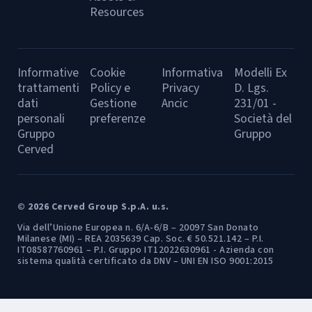
Resources
Informative
Cookie
Informativa
Modelli Ex
trattamenti
Policy e
Privacy
D. Lgs.
dati
Gestione
Ancic
231/01 -
personali
preferenze
Società del
Gruppo
Gruppo
Cerved
© 2026 Cerved Group S.p.A. u.s.
Via dell’Unione Europea n. 6/A-6/B – 20097 San Donato
Milanese (MI) – REA 2035639 Cap. Soc. € 50.521.142 – P.I.
IT08587760961 – P.I. Gruppo IT12022630961 - Azienda con
sistema qualità certificato da DNV – UNI EN ISO 9001:2015