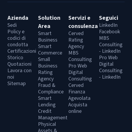
Azienda
Solution
Servizi e
Seguici
Sedi
LinkedIn
Area
consulenza
Policy e
Facebook
Smart
Cerved
codici di
MBS
Business
Rating
condotta
Consulting
Smart
Agency
Certificazioni
- LinkedIn
Commerce
MBS
Storico
Pro Web
Small
Consulting
Quotazioni
Digital
Business
Pro Web
Lavora con
Consulting
Rating
Digital
noi
- LinkedIn
Agency
Consulting
Sitemap
Fraud &
Cerved
Compliance
Finanza
Smart
Agevolata
Lending
Acquista
Credit
online
Management
Physical
Assets &