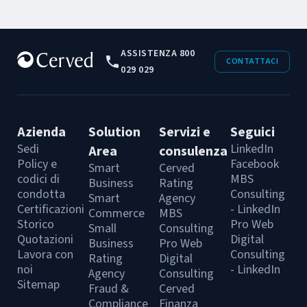
ASSISTENZA 800
CONTATTACI
029 029
Azienda
Solution
Servizi e
Seguici
Sedi
LinkedIn
Area
consulenza
Policy e
Facebook
Smart
Cerved
codici di
MBS
Business
Rating
condotta
Consulting
Smart
Agency
Certificazioni
- LinkedIn
Commerce
MBS
Storico
Pro Web
Small
Consulting
Quotazioni
Digital
Business
Pro Web
Lavora con
Consulting
Rating
Digital
noi
- LinkedIn
Agency
Consulting
Sitemap
Fraud &
Cerved
Compliance
Finanza