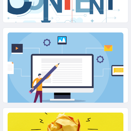
27 MAGGIO 2026
Dalla Reach alla relazione: come
cambia il Content Marketing
17 MARZO 2026
Misurare il valore del contenuto