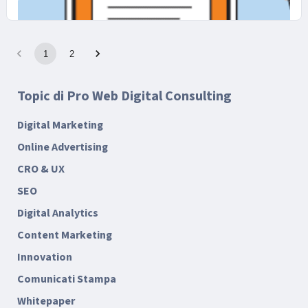
1
2
28 LUGLIO 2025
Come gestire i contenuti multi-
Topic di Pro Web Digital Consulting
canale: le strategie più efficaci
Digital Marketing
Online Advertising
CRO & UX
SEO
Digital Analytics
Content Marketing
Innovation
Comunicati Stampa
Whitepaper