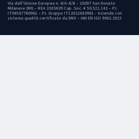
Via dell’Unione Europea n. 6/A-6/B – 20097 San Donato
Milanese (MI) – REA 2035639 Cap. Soc. € 50.521.142 – P.I.
IT08587760961 – P.I. Gruppo IT12022630961 - Azienda con
sistema qualità certificato da DNV – UNI EN ISO 9001:2015