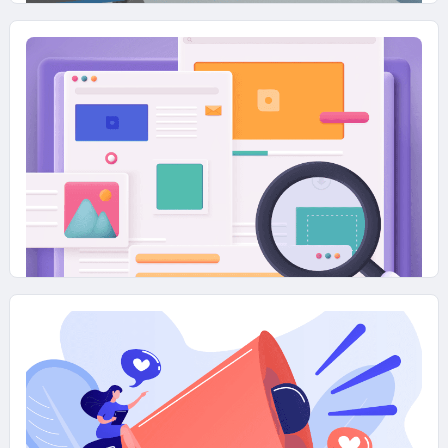
19 DICEMBRE 2025
Contenuti e AI: il nostro approccio
tra competenza umana e strumenti
generativi
11 DICEMBRE 2025
I tuoi contenuti non performano?
Ecco come capire davvero cosa non
va