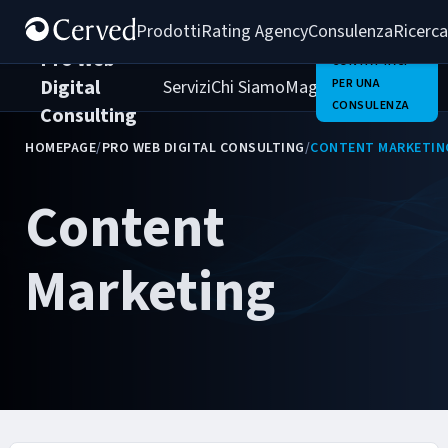
Prodotti
Rating Agency
Consulenza
Ricerca
Pro Web
CONTATTACI
Digital
Servizi
Chi Siamo
Magazine
PER UNA
Clienti
Carrie
CONSULENZA
Consulting
HOMEPAGE
/
PRO WEB DIGITAL CONSULTING
/
CONTENT MARKETIN
Content
Marketing