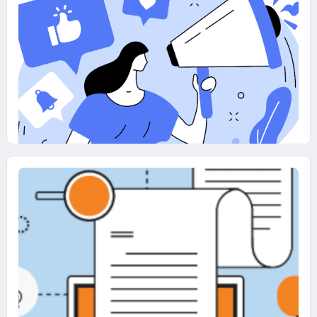
Strategia LinkedIn: come creare
sinergia tra organico e paid
07 AGOSTO 2025
Contenuti Audience-First: come
parlare davvero al target giusto