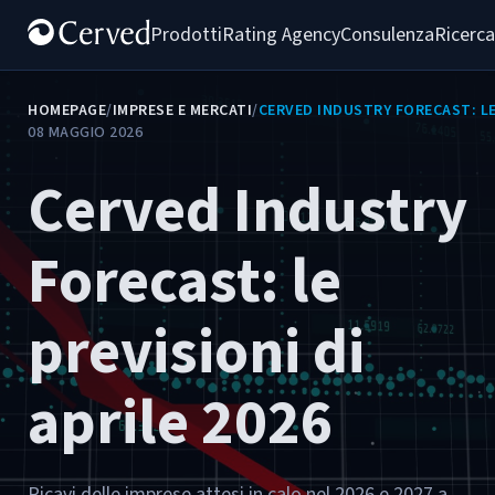
Prodotti
Rating Agency
Consulenza
Ricerca
HOMEPAGE
/
IMPRESE E MERCATI
/
CERVED INDUSTRY FORECAST: LE 
08 MAGGIO 2026
Cerved Industry
Forecast: le
previsioni di
aprile 2026
Ricavi delle imprese attesi in calo nel 2026 e 2027 a