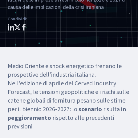
causa delle implicazioni della crisi iraniana
Condividi
:
Medio Oriente e shock energetico frenano le
prospettive dell’industria italiana.
Nell’edizione di aprile del Cerved Industry
Forecast, le tensioni geopolitiche e i rischi sulle
catene globali di fornitura pesano sulle stime
per il biennio 2026-2027: lo
scenario
risulta
in
peggioramento
rispetto alle precedenti
previsioni.