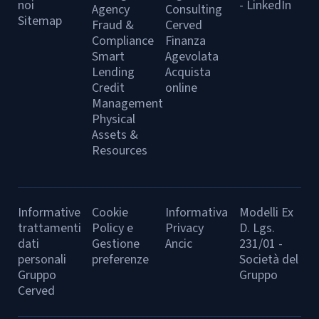
noi
- LinkedIn
Agency
Consulting
Sitemap
Fraud &
Cerved
Compliance
Finanza
Smart
Agevolata
Lending
Acquista
Credit
online
Management
Physical
Assets &
Resources
Informative
Cookie
Informativa
Modelli Ex
trattamenti
Policy e
Privacy
D. Lgs.
dati
Gestione
Ancic
231/01 -
personali
preferenze
Società del
Gruppo
Gruppo
Cerved