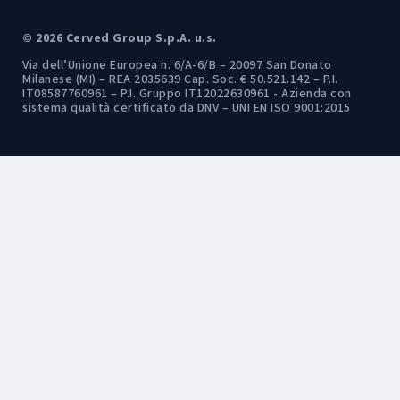
© 2026 Cerved Group S.p.A. u.s.
Via dell’Unione Europea n. 6/A-6/B – 20097 San Donato
Milanese (MI) – REA 2035639 Cap. Soc. € 50.521.142 – P.I.
IT08587760961 – P.I. Gruppo IT12022630961 - Azienda con
sistema qualità certificato da DNV – UNI EN ISO 9001:2015