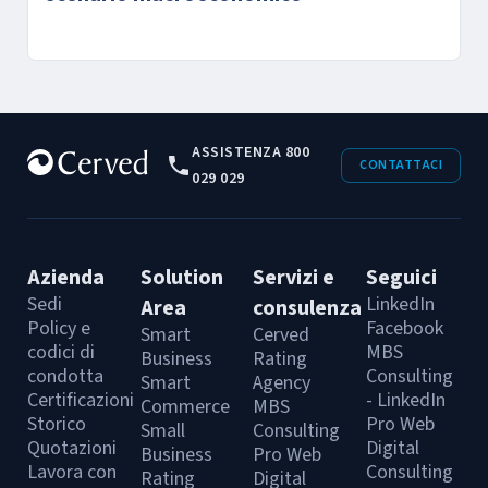
ASSISTENZA 800
CONTATTACI
029 029
Azienda
Solution
Servizi e
Seguici
Sedi
LinkedIn
Area
consulenza
Policy e
Facebook
Smart
Cerved
codici di
MBS
Business
Rating
condotta
Consulting
Smart
Agency
Certificazioni
- LinkedIn
Commerce
MBS
Storico
Pro Web
Small
Consulting
Quotazioni
Digital
Business
Pro Web
Lavora con
Consulting
Rating
Digital