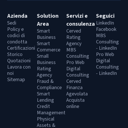
Azienda
Solution
Servizi e
Seguici
Sedi
LinkedIn
Area
consulenza
Policy e
Facebook
Smart
Cerved
codici di
MBS
Business
Rating
condotta
Consulting
Smart
Agency
Certificazioni
- LinkedIn
Commerce
MBS
Storico
Pro Web
Small
Consulting
Quotazioni
Digital
Business
Pro Web
Lavora con
Consulting
Rating
Digital
noi
- LinkedIn
Agency
Consulting
Sitemap
Fraud &
Cerved
Compliance
Finanza
Smart
Agevolata
Lending
Acquista
Credit
online
Management
Physical
Assets &