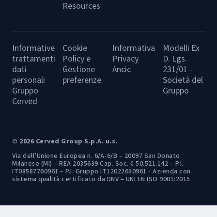
Resources
Informative
Cookie
Informativa
Modelli Ex
trattamenti
Policy e
Privacy
D. Lgs.
dati
Gestione
Ancic
231/01 -
personali
preferenze
Società del
Gruppo
Gruppo
Cerved
© 2026 Cerved Group S.p.A. u.s.
Via dell’Unione Europea n. 6/A-6/B – 20097 San Donato
Milanese (MI) – REA 2035639 Cap. Soc. € 50.521.142 – P.I.
IT08587760961 – P.I. Gruppo IT12022630961 - Azienda con
sistema qualità certificato da DNV – UNI EN ISO 9001:2015