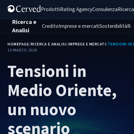
Prodotti
Rating Agency
Consulenza
Ricerca
Ricerca e
Credito
Imprese e mercati
Sostenibilità
Re
Analisi
HOMEPAGE
/
RICERCA E ANALISI
/
IMPRESE E MERCATI
/
TENSIONI IN
10 MARZO 2026
Tensioni in
Medio Oriente,
un nuovo
scenario