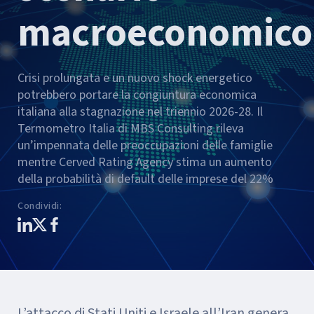
macroeconomico
Crisi prolungata e un nuovo shock energetico
potrebbero portare la congiuntura economica
italiana alla stagnazione nel triennio 2026-28. Il
Termometro Italia di MBS Consulting rileva
un’impennata delle preoccupazioni delle famiglie
mentre Cerved Rating Agency stima un aumento
della probabilità di default delle imprese del 22%
Condividi
:
L’attacco di Stati Uniti e Israele all’Iran genera