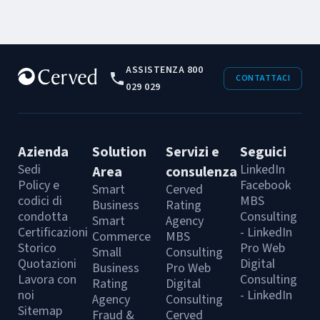
29 GENNAIO 2021
I vantaggi di Lead Generation e
ASSISTENZA 800
Marketing Conversazionale
CONTATTACI
029 029
Le strategie di vendita sfruttano sempre di più
la comunicazione bidirezionale con l’utente,
per questo motivo è importante sapere come
Azienda
Solution
Servizi e
Seguici
integrare Lead Generation e marketing
#PROWEB
Sedi
LinkedIn
Area
consulenza
conversazionale.
Policy e
Facebook
Smart
Cerved
codici di
MBS
Business
Rating
condotta
Consulting
Smart
Agency
Certificazioni
- LinkedIn
Commerce
MBS
Storico
Pro Web
Small
Consulting
Quotazioni
Digital
Business
Pro Web
Lavora con
Consulting
Rating
Digital
noi
- LinkedIn
Agency
Consulting
Sitemap
Fraud &
Cerved