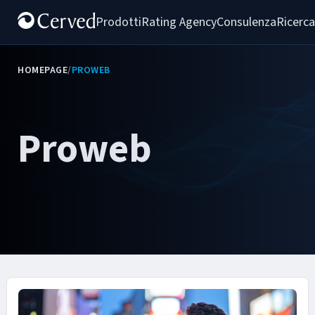
Prodotti
Rating Agency
Consulenza
Ricerca
HOMEPAGE
/
PROWEB
Proweb