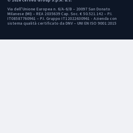
© 2026 Cerved Group S.p.A. u.s.
Via dell’Unione Europea n. 6/A-6/B – 20097 San Donato
Milanese (MI) – REA 2035639 Cap. Soc. € 50.521.142 – P.I.
IT08587760961 – P.I. Gruppo IT12022630961 - Azienda con
sistema qualità certificato da DNV – UNI EN ISO 9001:2015