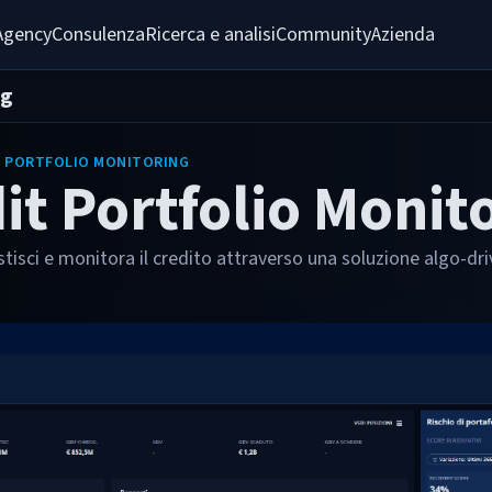
Agency
Consulenza
Ricerca e analisi
Community
Azienda
ng
T PORTFOLIO MONITORING
it Portfolio Monit
tisci e monitora il credito attraverso una soluzione algo-dr