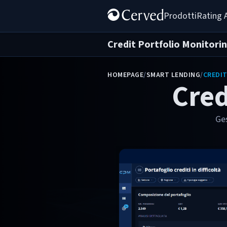
Prodotti
Rating 
Credit Portfolio Monitori
HOMEPAGE
/
SMART LENDING
/
CREDI
Cred
Ges