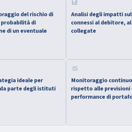
analytics
raggio del rischio di
Analisi degli impatti su
 probabilità di
connessi al debitore, al
one di un eventuale
collegate
monitoring
tegia ideale per
Monitoraggio continuo
da parte degli istituti
rispetto alle prevision
performance di portafo