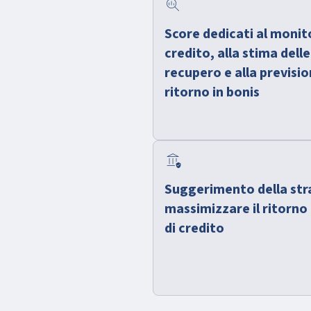
search_insights
Score dedicati al monito
credito, alla stima delle
recupero e alla previsi
ritorno in bonis
assured_workload
Suggerimento della stra
massimizzare il ritorno 
di credito