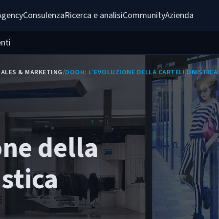
Agency
Consulenza
Ricerca e analisi
Community
Azienda
nti
SALES & MARKETING
/
DOOH: L’EVOLUZIONE DELLA CARTELLONISTICA
one della
istica