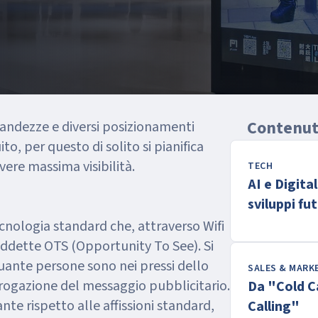
Contenuti
randezze e diversi posizionamenti
ito, per questo di solito si pianifica
avere massima visibilità.
TECH
AI e Digita
sviluppi fut
ecnologia standard che, attraverso Wifi
iddette OTS (Opportunity To See). Si
uante persone sono nei pressi dello
SALES & MARK
ogazione del messaggio pubblicitario.
Da "Cold C
te rispetto alle affissioni standard,
Calling"