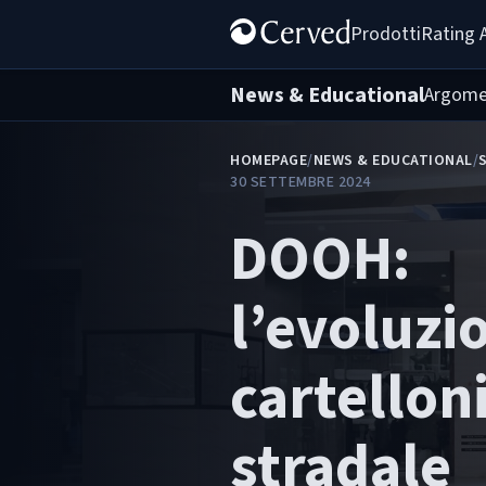
Prodotti
Rating 
News & Educational
Argome
HOMEPAGE
/
NEWS & EDUCATIONAL
/
30 SETTEMBRE 2024
DOOH:
l’evoluzi
cartellon
stradale