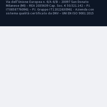
Via dell’Unione Europea n. 6/A-6/B – 20097 San Donato
Milanese (MI) – REA 2035639 Cap. Soc. € 50.521.142 – P.I.
IT08587760961 – P.I. Gruppo IT12022630961 - Azienda con
sistema qualità certificato da DNV – UNI EN ISO 9001:2015