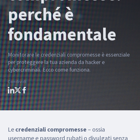
perché è
fondamentale
Monitorare le credenziali compromesse è essenziale
per proteggere la tua azienda da hacker e
cybercriminali. Ecco come funziona.
Condividi
:
Le
credenziali compromesse
– ossia
username e password rubati o divulgati senza