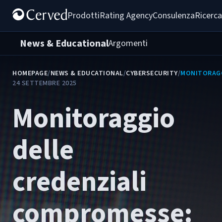
Prodotti
Rating Agency
Consulenza
Ricerca
News & Educational
Argomenti
HOMEPAGE
/
NEWS & EDUCATIONAL
/
CYBERSECURITY
/
MONITORAGG
24 SETTEMBRE 2025
Monitoraggio
delle
credenziali
compromesse: