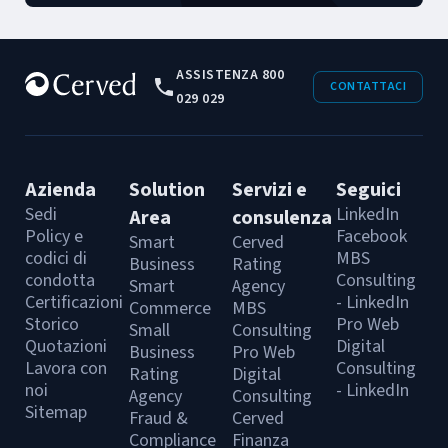
ASSISTENZA 800
CONTATTACI
029 029
Azienda
Solution
Servizi e
Seguici
Sedi
LinkedIn
Area
consulenza
Policy e
Facebook
Smart
Cerved
codici di
MBS
Business
Rating
condotta
Consulting
Smart
Agency
Certificazioni
- LinkedIn
Commerce
MBS
Storico
Pro Web
Small
Consulting
Quotazioni
Digital
Business
Pro Web
Lavora con
Consulting
Rating
Digital
noi
- LinkedIn
Agency
Consulting
Sitemap
Fraud &
Cerved
Compliance
Finanza