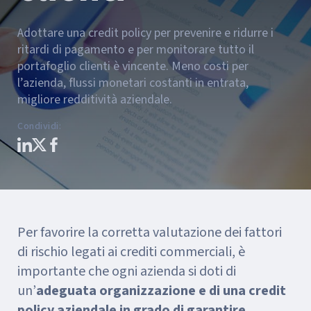
Adottare una credit policy per prevenire e ridurre i
ritardi di pagamento e per monitorare tutto il
portafoglio clienti è vincente. Meno costi per
l’azienda, flussi monetari costanti in entrata,
migliore redditività aziendale.
Condividi
:
Per favorire la corretta valutazione dei fattori
di rischio legati ai crediti commerciali, è
importante che ogni azienda si doti di
un’
adeguata organizzazione e di una credit
policy aziendale in grado di garantire