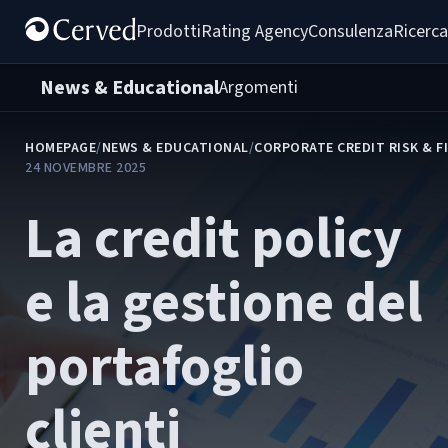
Prodotti
Rating Agency
Consulenza
Ricerca
News & Educational
Argomenti
HOMEPAGE
/
NEWS & EDUCATIONAL
/
CORPORATE CREDIT RISK & F
24 NOVEMBRE 2025
La credit policy
e la gestione del
portafoglio
clienti