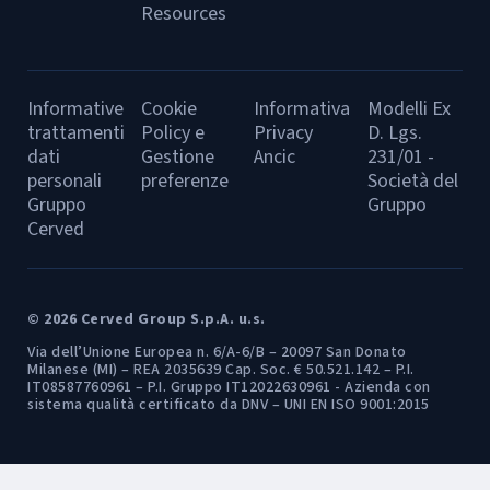
Resources
Informative
Cookie
Informativa
Modelli Ex
trattamenti
Policy e
Privacy
D. Lgs.
dati
Gestione
Ancic
231/01 -
personali
preferenze
Società del
Gruppo
Gruppo
Cerved
© 2026 Cerved Group S.p.A. u.s.
Via dell’Unione Europea n. 6/A-6/B – 20097 San Donato
Milanese (MI) – REA 2035639 Cap. Soc. € 50.521.142 – P.I.
IT08587760961 – P.I. Gruppo IT12022630961 - Azienda con
sistema qualità certificato da DNV – UNI EN ISO 9001:2015