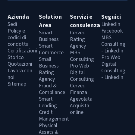
Azienda
Solution
Servizi e
Seguici
Sedi
LinkedIn
Area
consulenza
Policy e
Facebook
Smart
Cerved
codici di
MBS
Business
Rating
condotta
Consulting
Smart
Agency
Certificazioni
- LinkedIn
Commerce
MBS
Storico
Pro Web
Small
Consulting
Quotazioni
Digital
Business
Pro Web
Lavora con
Consulting
Rating
Digital
noi
- LinkedIn
Agency
Consulting
Sitemap
Fraud &
Cerved
Compliance
Finanza
Smart
Agevolata
Lending
Acquista
Credit
online
Management
Physical
Assets &