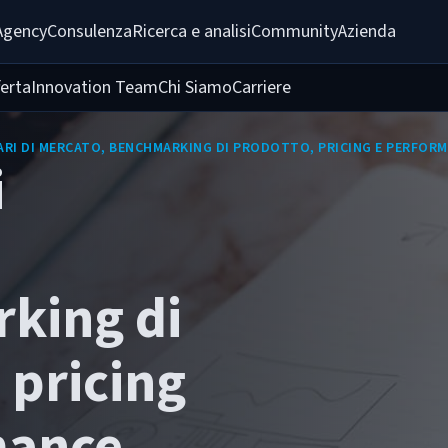
Agency
Consulenza
Ricerca e analisi
Community
Azienda
ferta
Innovation Team
Chi Siamo
Carriere
ARI DI MERCATO, BENCHMARKING DI PRODOTTO, PRICING E PERFOR
i
king di
 pricing
mance