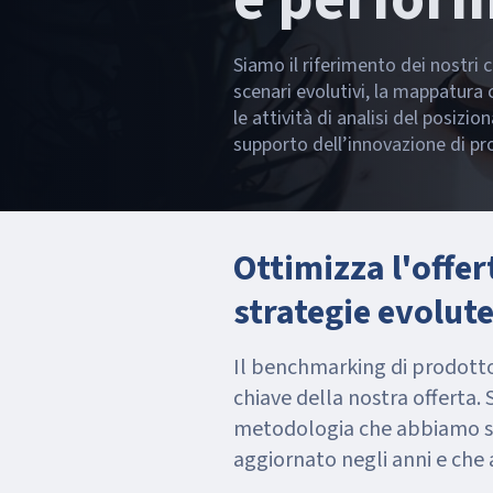
Siamo il riferimento dei nostri c
scenari evolutivi, la mappatura
le attività di analisi del posiz
supporto dell’innovazione di pro
Ottimizza l'offe
strategie evolute
Il benchmarking di prodotto
chiave della nostra offerta. 
metodologia che abbiamo sv
aggiornato negli anni e che 