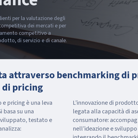
lienti per la valutazione degli
 competitiva dei mercati e per
ionamento competitivo a
dotto, di servizio e di canale.
rta attraverso benchmarking di p
 di pricing
 e pricing è una leva
L’innovazione di prodott
Si basa su una
legata alla capacità di as
iluppato, testato e
consumatore: accompagnia
analizza:
nell’ideazione e sviluppo 
integrando il benchmarkin