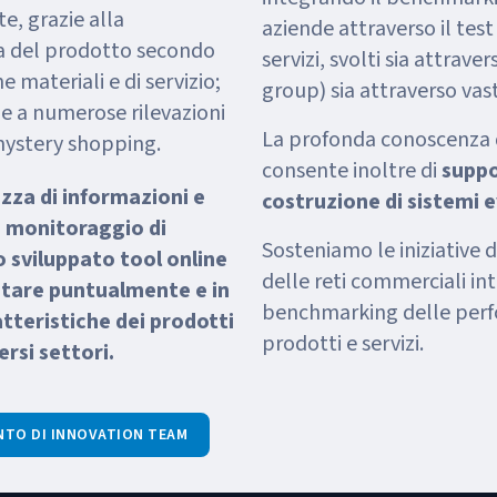
te, grazie alla
aziende attraverso il test
a del prodotto secondo
servizi, svolti sia attrave
e materiali e di servizio;
group) sia attraverso vast
azie a numerose rilevazioni
La profonda conoscenza de
mystery shopping.
consente inoltre di
suppor
ezza di informazioni e
costruzione di sistemi ev
e monitoraggio di
Sosteniamo le iniziative 
 sviluppato tool online
delle reti commerciali int
tare puntualmente e in
benchmarking delle perf
tteristiche dei prodotti
prodotti e servizi.
ersi settori.
NTO DI INNOVATION TEAM