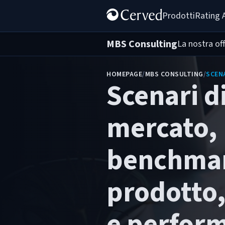
Prodotti
Rating 
MBS Consulting
La nostra of
HOMEPAGE
/
MBS CONSULTING
/
SCEN
Scenari d
mercato,
benchmar
prodotto,
e perfor