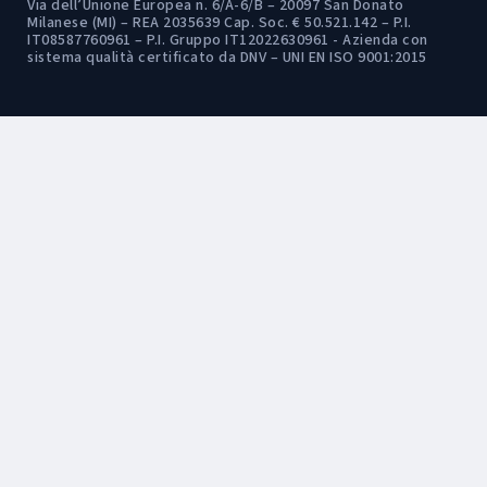
Via dell’Unione Europea n. 6/A-6/B – 20097 San Donato
Milanese (MI) – REA 2035639 Cap. Soc. € 50.521.142 – P.I.
IT08587760961 – P.I. Gruppo IT12022630961 - Azienda con
sistema qualità certificato da DNV – UNI EN ISO 9001:2015