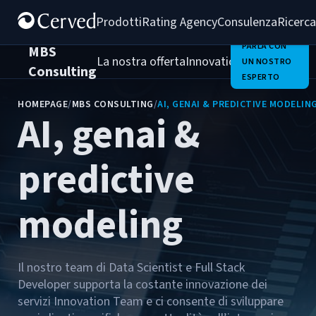
Prodotti
Rating Agency
Consulenza
Ricerca
PARLA CON
MBS
La nostra offerta
Innovation Team
Chi Sia
UN NOSTRO
Consulting
ESPERTO
HOMEPAGE
/
MBS CONSULTING
/
AI, GENAI & PREDICTIVE MODELIN
AI, genai &
predictive
modeling
Il nostro team di Data Scientist e Full Stack
Developer supporta la costante innovazione dei
servizi Innovation Team e ci consente di sviluppare