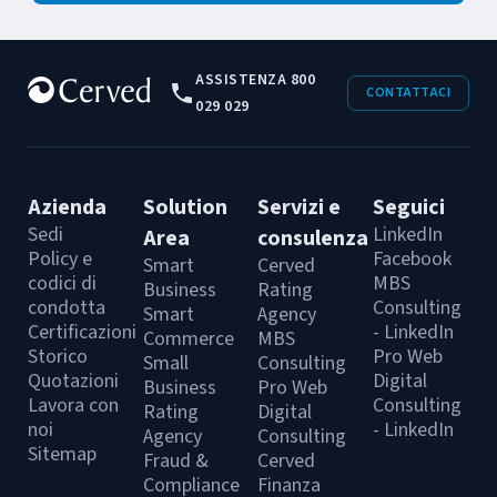
ASSISTENZA 800
CONTATTACI
029 029
Azienda
Solution
Servizi e
Seguici
Sedi
LinkedIn
Area
consulenza
Policy e
Facebook
Smart
Cerved
codici di
MBS
Business
Rating
condotta
Consulting
Smart
Agency
Certificazioni
- LinkedIn
Commerce
MBS
Storico
Pro Web
Small
Consulting
Quotazioni
Digital
Business
Pro Web
Lavora con
Consulting
Rating
Digital
noi
- LinkedIn
Agency
Consulting
Sitemap
Fraud &
Cerved
Compliance
Finanza