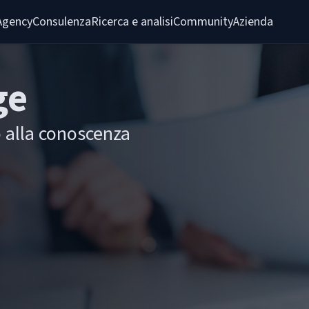
Agency
Consulenza
Ricerca e analisi
Community
Azienda
ge
o alla conoscenza