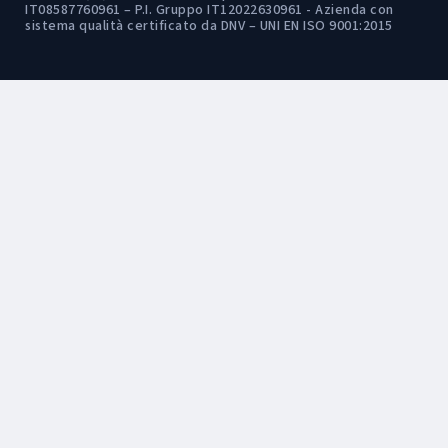
IT08587760961 – P.I. Gruppo IT12022630961 - Azienda con
sistema qualità certificato da DNV – UNI EN ISO 9001:2015