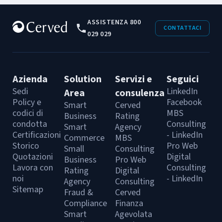
ASSISTENZA 800
CONTATTACI
029 029
Azienda
Solution
Servizi e
Seguici
Sedi
LinkedIn
Area
consulenza
Policy e
Facebook
Smart
Cerved
codici di
MBS
Business
Rating
condotta
Consulting
Smart
Agency
Certificazioni
- LinkedIn
Commerce
MBS
Storico
Pro Web
Small
Consulting
Quotazioni
Digital
Business
Pro Web
Lavora con
Consulting
Rating
Digital
noi
- LinkedIn
Agency
Consulting
Sitemap
Fraud &
Cerved
Compliance
Finanza
Smart
Agevolata