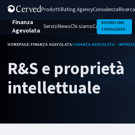
Prodotti
Rating Agency
Consulenza
Ricerca
Finanza
RICHIEDI UNA
Servizi
News
Chi siamo
Casi di successo
Agevolata
CONSULENZA
HOMEPAGE
/
FINANZA AGEVOLATA
/
FINANZA AGEVOLATA - IMPRESE
R&S e proprietà
intellettuale