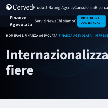
Prodotti
Rating Agency
Consulenza
Ricerca
Finanza
RICHIEDI UNA
Servizi
News
Chi siamo
Casi di successo
Agevolata
CONSULENZA
HOMEPAGE
/
FINANZA AGEVOLATA
/
FINANZA AGEVOLATA - IMPRESE
Internazionalizz
fiere