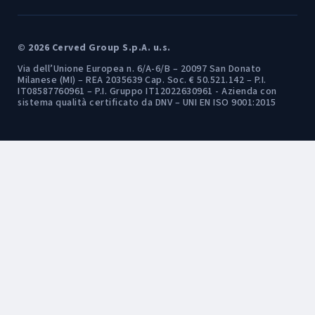
© 2026 Cerved Group S.p.A. u.s.
Via dell’Unione Europea n. 6/A-6/B – 20097 San Donato
Milanese (MI) – REA 2035639 Cap. Soc. € 50.521.142 – P.I.
IT08587760961 – P.I. Gruppo IT12022630961 - Azienda con
sistema qualità certificato da DNV – UNI EN ISO 9001:2015