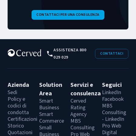
CONTATTACI PER UNA CONSULENZA
ASSISTENZA 800
CONTATTACI
029 029
Azienda
Solution
Servizi e
Seguici
Sedi
LinkedIn
Area
consulenza
Policy e
Facebook
Smart
Cerved
codici di
MBS
Business
Rating
condotta
Consulting
Smart
Agency
Certificazioni
- LinkedIn
Commerce
MBS
Storico
Pro Web
Small
Consulting
Quotazioni
Digital
Business
Pro Web