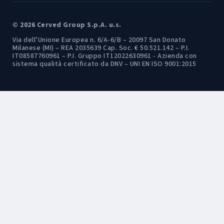
© 2026 Cerved Group S.p.A. u.s.
Via dell’Unione Europea n. 6/A-6/B – 20097 San Donato
Milanese (MI) – REA 2035639 Cap. Soc. € 50.521.142 – P.I.
IT08587760961 – P.I. Gruppo IT12022630961 - Azienda con
sistema qualità certificato da DNV – UNI EN ISO 9001:2015