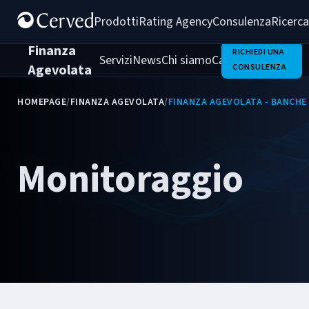
Prodotti
Rating Agency
Consulenza
Ricerca
Finanza
RICHIEDI UNA
Servizi
News
Chi siamo
Casi di successo
Agevolata
CONSULENZA
HOMEPAGE
/
FINANZA AGEVOLATA
/
FINANZA AGEVOLATA - BANCHE
Monitoraggio