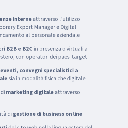
enze interne
attraverso l’utilizzo
porary Export Manager e Digital
ancamento al personale aziendale
tri B2B e B2C
in presenza o virtuali a
’estero, con operatori dei paesi target
 eventi, convegni specialistici a
ale
sia in modalità fisica che digitale
 di
marketing digitale
attraverso
ità di
gestione di business on line
nuti
del sito web nella lingua estera del