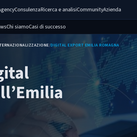
Agency
Consulenza
Ricerca e analisi
Community
Azienda
ws
Chi siamo
Casi di successo
TERNAZIONALIZZAZIONE
/
DIGITAL EXPORT EMILIA ROMAGNA
ital
ll’Emilia