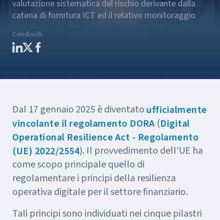
valutazione sistematica del rischio derivante dalla
catena di fornitura ICT ed il relativo monitoraggio
Condividi
:
Dal 17 gennaio 2025 è diventato
ufficialmente
(
vincolante il regolamento DORA
Digital
Operational Resilience Act - Regolamento
). Il provvedimento dell’UE ha
(UE) 2022/2554
come scopo principale quello di
regolamentare i principi della resilienza
operativa digitale per il settore finanziario.
Tali principi sono individuati nei cinque pilastri