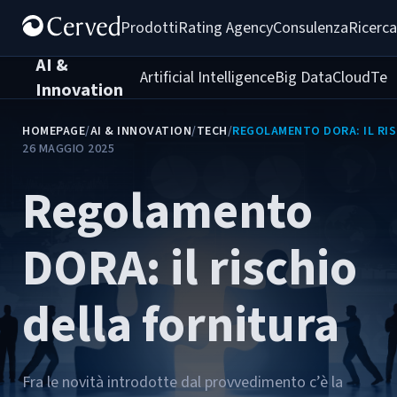
Prodotti
Rating Agency
Consulenza
Ricerca
AI &
Artificial Intelligence
Big Data
Cloud
Tec
Innovation
HOMEPAGE
/
AI & INNOVATION
/
TECH
/
REGOLAMENTO DORA: IL RI
26 MAGGIO 2025
Regolamento
DORA: il rischio
della fornitura
Fra le novità introdotte dal provvedimento c’è la