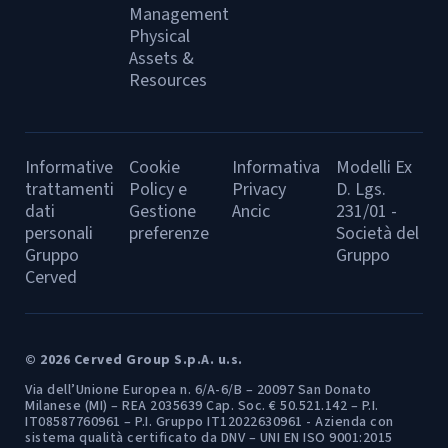
Management
Physical
Assets &
Resources
Informative
Cookie
Informativa
Modelli Ex
trattamenti
Policy e
Privacy
D. Lgs.
dati
Gestione
Ancic
231/01 -
personali
preferenze
Società del
Gruppo
Gruppo
Cerved
© 2026 Cerved Group S.p.A. u.s.
Via dell’Unione Europea n. 6/A-6/B – 20097 San Donato
Milanese (MI) – REA 2035639 Cap. Soc. € 50.521.142 – P.I.
IT08587760961 – P.I. Gruppo IT12022630961 - Azienda con
sistema qualità certificato da DNV – UNI EN ISO 9001:2015