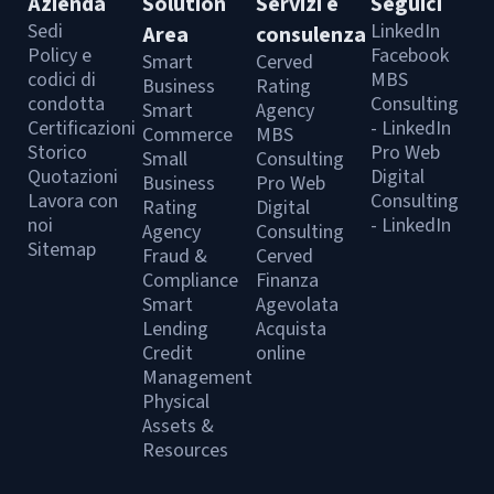
Azienda
Solution
Servizi e
Seguici
Sedi
LinkedIn
Area
consulenza
Policy e
Facebook
Smart
Cerved
codici di
MBS
Business
Rating
condotta
Consulting
Smart
Agency
Certificazioni
- LinkedIn
Commerce
MBS
Storico
Pro Web
Small
Consulting
Quotazioni
Digital
Business
Pro Web
Lavora con
Consulting
Rating
Digital
noi
- LinkedIn
Agency
Consulting
Sitemap
Fraud &
Cerved
Compliance
Finanza
Smart
Agevolata
Lending
Acquista
Credit
online
Management
Physical
Assets &
Resources