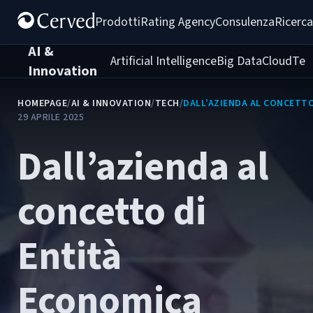
Prodotti
Rating Agency
Consulenza
Ricerca
AI &
Artificial Intelligence
Big Data
Cloud
Tec
Innovation
HOMEPAGE
/
AI & INNOVATION
/
TECH
/
DALL’AZIENDA AL CONCETTO
29 APRILE 2025
Dall’azienda al
concetto di
Entità
Economica