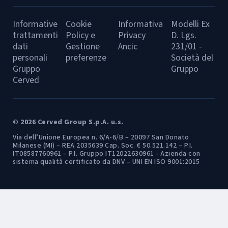
Informative
Cookie
Informativa
Modelli Ex
trattamenti
Policy e
Privacy
D. Lgs.
dati
Gestione
Ancic
231/01 -
personali
preferenze
Società del
Gruppo
Gruppo
Cerved
© 2026 Cerved Group S.p.A. u.s.
Via dell’Unione Europea n. 6/A-6/B – 20097 San Donato
Milanese (MI) – REA 2035639 Cap. Soc. € 50.521.142 – P.I.
IT08587760961 – P.I. Gruppo IT12022630961 - Azienda con
sistema qualità certificato da DNV – UNI EN ISO 9001:2015