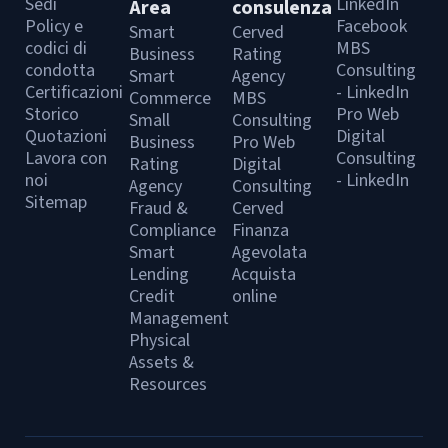
Sedi
LinkedIn
Area
consulenza
Policy e
Facebook
Smart
Cerved
codici di
MBS
Business
Rating
condotta
Consulting
Smart
Agency
Certificazioni
- LinkedIn
Commerce
MBS
Storico
Pro Web
Small
Consulting
Quotazioni
Digital
Business
Pro Web
Lavora con
Consulting
Rating
Digital
noi
- LinkedIn
Agency
Consulting
Sitemap
Fraud &
Cerved
Compliance
Finanza
Smart
Agevolata
Lending
Acquista
Credit
online
Management
Physical
Assets &
Resources