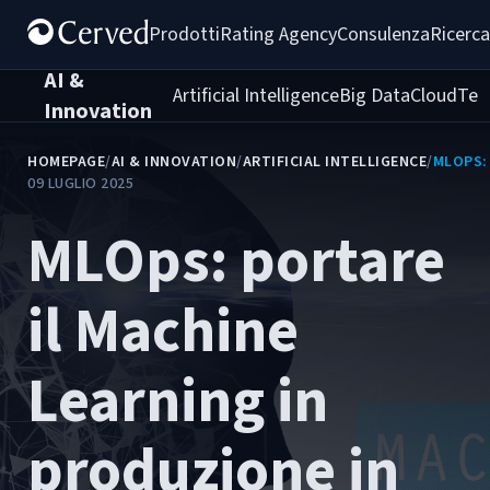
Prodotti
Rating Agency
Consulenza
Ricerca
AI &
Artificial Intelligence
Big Data
Cloud
Tec
Innovation
HOMEPAGE
/
AI & INNOVATION
/
ARTIFICIAL INTELLIGENCE
/
MLOPS: 
09 LUGLIO 2025
MLOps: portare
il Machine
Learning in
produzione in