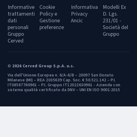
Informative
Cookie
Informativa
Modelli Ex
trattamenti
Policy e
Privacy
D. Lgs.
dati
Gestione
Ancic
231/01 -
personali
preferenze
Società del
Gruppo
Gruppo
Cerved
© 2026 Cerved Group S.p.A. u.s.
Via dell’Unione Europea n. 6/A-6/B – 20097 San Donato
Milanese (MI) – REA 2035639 Cap. Soc. € 50.521.142 – P.I.
IT08587760961 – P.I. Gruppo IT12022630961 - Azienda con
sistema qualità certificato da DNV – UNI EN ISO 9001:2015