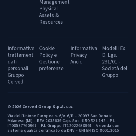
Management
Physical
Assets &
Resources
Informative
Cookie
Informativa
Modelli Ex
trattamenti
Policy e
Privacy
D. Lgs.
dati
Gestione
Ancic
231/01 -
personali
preferenze
Società del
Gruppo
Gruppo
Cerved
© 2026 Cerved Group S.p.A. u.s.
Via dell’Unione Europea n. 6/A-6/B – 20097 San Donato
Milanese (MI) – REA 2035639 Cap. Soc. € 50.521.142 – P.I.
IT08587760961 – P.I. Gruppo IT12022630961 - Azienda con
sistema qualità certificato da DNV – UNI EN ISO 9001:2015