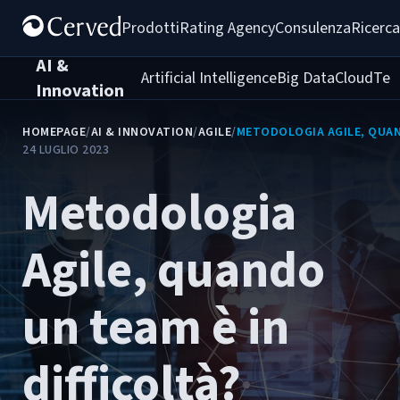
Prodotti
Rating Agency
Consulenza
Ricerca
AI &
Artificial Intelligence
Big Data
Cloud
Tec
Innovation
HOMEPAGE
/
AI & INNOVATION
/
AGILE
/
METODOLOGIA AGILE, QUAND
24 LUGLIO 2023
Metodologia
Agile, quando
un team è in
difficoltà?