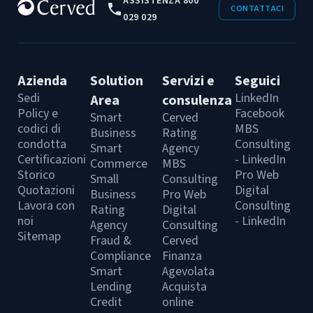
ASSISTENZA 800
CONTATTACI
029 029
Azienda
Solution
Servizi e
Seguici
Sedi
LinkedIn
Area
consulenza
Policy e
Facebook
Smart
Cerved
codici di
MBS
Business
Rating
condotta
Consulting
Smart
Agency
Certificazioni
- LinkedIn
Commerce
MBS
Storico
Pro Web
Small
Consulting
Quotazioni
Digital
Business
Pro Web
Lavora con
Consulting
Rating
Digital
noi
- LinkedIn
Agency
Consulting
Sitemap
Fraud &
Cerved
Compliance
Finanza
Smart
Agevolata
Lending
Acquista
Credit
online