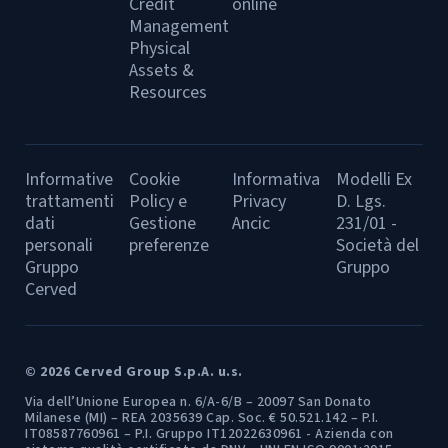
Credit
online
Management
Physical
Assets &
Resources
Informative
Cookie
Informativa
Modelli Ex
trattamenti
Policy e
Privacy
D. Lgs.
dati
Gestione
Ancic
231/01 -
personali
preferenze
Società del
Gruppo
Gruppo
Cerved
© 2026 Cerved Group S.p.A. u.s.
Via dell’Unione Europea n. 6/A-6/B – 20097 San Donato
Milanese (MI) – REA 2035639 Cap. Soc. € 50.521.142 – P.I.
IT08587760961 – P.I. Gruppo IT12022630961 - Azienda con