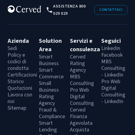
ASSISTENZA 800
CONTATTACI
029 029
Azienda
Solution
Servizi e
Seguici
Sedi
LinkedIn
Area
consulenza
Policy e
Facebook
Smart
Cerved
codici di
MBS
Business
Rating
condotta
Consulting
Smart
Agency
Certificazioni
- LinkedIn
Commerce
MBS
Storico
Pro Web
Small
Consulting
Quotazioni
Digital
Business
Pro Web
Lavora con
Consulting
Rating
Digital
noi
- LinkedIn
Agency
Consulting
Sitemap
Fraud &
Cerved
Compliance
Finanza
Smart
Agevolata
Lending
Acquista