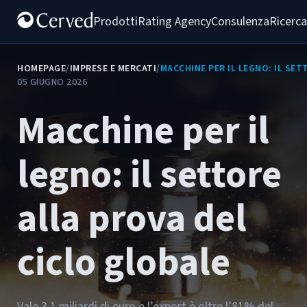
Prodotti
Rating Agency
Consulenza
Ricerca
HOMEPAGE
/
IMPRESE E MERCATI
/
MACCHINE PER IL LEGNO: IL SE
05 GIUGNO 2026
Macchine per il
legno: il settore
alla prova del
ciclo globale
Vale 3,1 miliardi di euro e l’export è oltre l’81% del