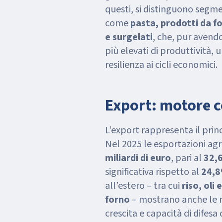
questi, si distinguono segme
come
pasta, prodotti da fo
e surgelati
, che, pur avendo
più elevati di produttività, 
resilienza ai cicli economici.
Export: motore 
L’export rappresenta il pri
Nel 2025 le esportazioni ag
miliardi di euro
, pari al
32,
significativa rispetto al
24,8
all’estero – tra cui
riso, oli
forno
– mostrano anche le m
crescita e capacità di difesa 