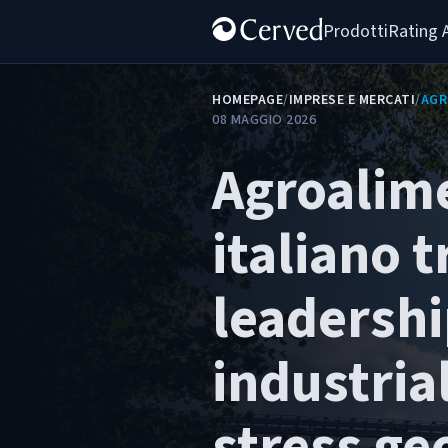
Prodotti
Rating 
HOMEPAGE
/
IMPRESE E MERCATI
/
AGR
08 MAGGIO 2026
Agroalim
italiano t
leadersh
industria
stress ge