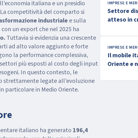
ll’economia italiana e un presidio
IMPRESE E MER
Settore di
. La competitività del comparto si
atteso in c
asformazione industriale
e sulla
2026
,
con un export che nel 2025 ha
ro.
Tuttavia si evidenzia una crescente
ti ad alto valore aggiunto e forte
IMPRESE E MER
ngono la performance complessiva,
Il mobile i
 settori più esposti al costo degli input
Oriente e 
esogeni. In questo contesto, le
geopolitic
no strettamente legate all’evoluzione
in particolare in Medio Oriente.
ore
mentare italiano ha generato
196,4