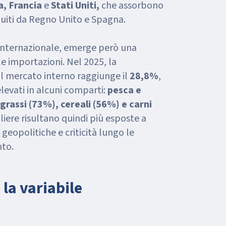
, Francia
e
Stati Uniti,
che assorbono
guiti da Regno Unito e Spagna.
 internazionale, emerge però una
le importazioni. Nel 2025, la
l mercato interno raggiunge il
28,8%
,
elevati in alcuni comparti:
pesca e
grassi (73%), cereali (56%) e carni
iliere risultano quindi più esposte a
i geopolitiche e criticità lungo le
to.
 la variabile