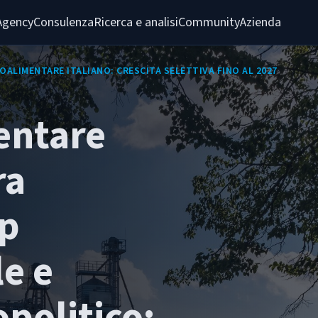
Agency
Consulenza
Ricerca e analisi
Community
Azienda
OALIMENTARE ITALIANO: CRESCITA SELETTIVA FINO AL 2027
entare
ra
ip
le e
opolitico: