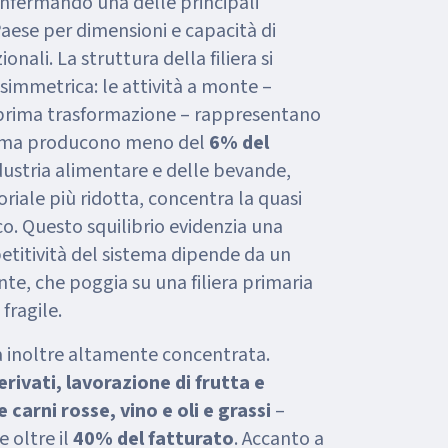
onfermando una delle principali
Paese per dimensioni e capacità di
onali. La struttura della filiera si
immetrica: le attività a monte –
 prima trasformazione – rappresentano
 ma producono meno del
6% del
industria alimentare e delle bevande,
iale più ridotta, concentra la quasi
o. Questo squilibrio evidenzia una
petitività del sistema dipende da un
nte, che poggia su una filiera primaria
ragile.
ta inoltre altamente concentrata.
erivati, lavorazione di frutta e
 carni rosse, vino e oli e grassi
–
 oltre il
40% del fatturato
. Accanto a