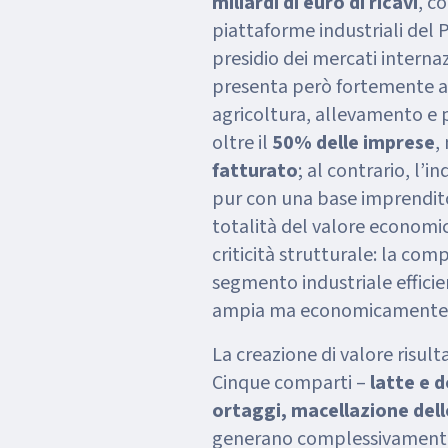
miliardi di euro di ricavi
, c
piattaforme industriali del 
presidio dei mercati internazi
presenta però fortemente as
agricoltura, allevamento e
oltre il
50% delle imprese
,
fatturato
; al contrario, l’
pur con una base imprenditor
totalità del valore economic
criticità strutturale: la com
segmento industriale efficie
ampia ma economicamente f
La creazione di valore risul
Cinque comparti –
latte e d
ortaggi, macellazione delle
generano complessivamente