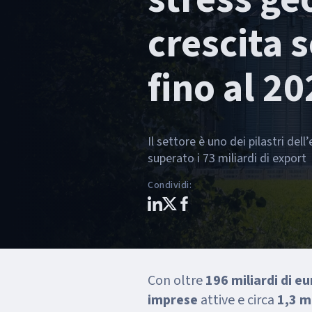
crescita s
fino al 2
Il settore è uno dei pilastri del
superato i 73 miliardi di export
Condividi
:
Con oltre
196 miliardi di eu
imprese
attive e circa
1,3 mi