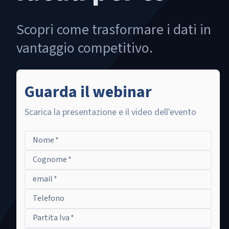
Scopri come trasformare i dati in
vantaggio competitivo.
Guarda il webinar
Scarica la presentazione e il video dell'evento
Nome
*
Cognome
*
email
*
Telefono
Partita Iva
*