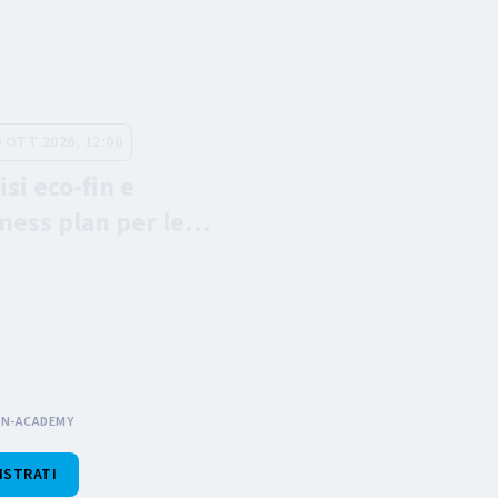
9 OTT 2026, 12:00
isi eco-fin e
ness plan per le
 Come presentarsi
eglio a banche e
nziatori
IN-ACADEMY
ISTRATI