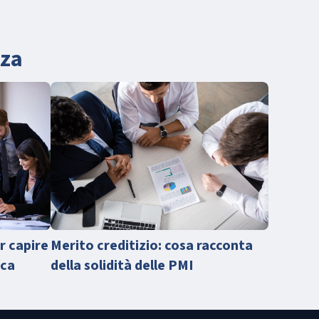
nza
er capire
Merito creditizio: cosa racconta
nca
della solidità delle PMI