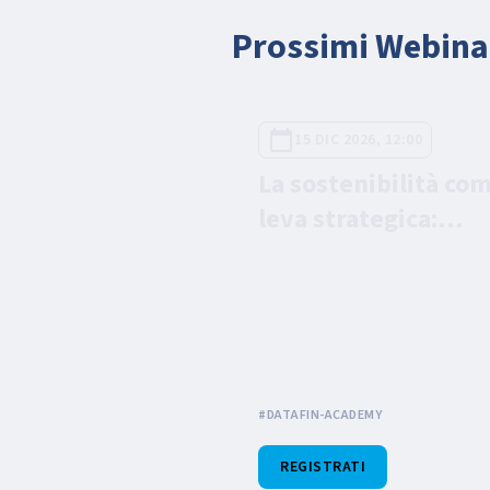
Prossimi Webina
15 DIC 2026, 12:00
La sostenibilità co
leva strategica:
Opportunità concre
buone pratiche per 
PMI
#DATAFIN-ACADEMY
REGISTRATI