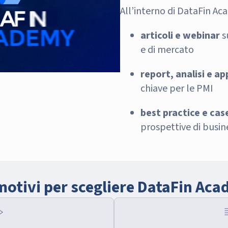
All’interno di DataFin Ac
articoli e webinar
s
e di mercato
report, analisi e a
chiave per le PMI
best practice e cas
prospettive di busin
motivi per scegliere DataFin Ac
rward
docs_a