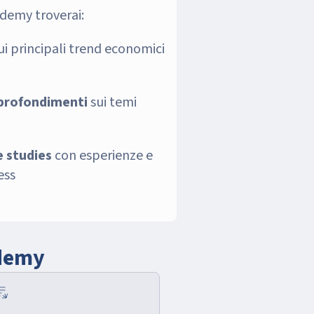
ademy troverai:
ui principali trend economici
pprofondimenti
sui temi
e studies
con esperienze e
ess
ademy
pps_script