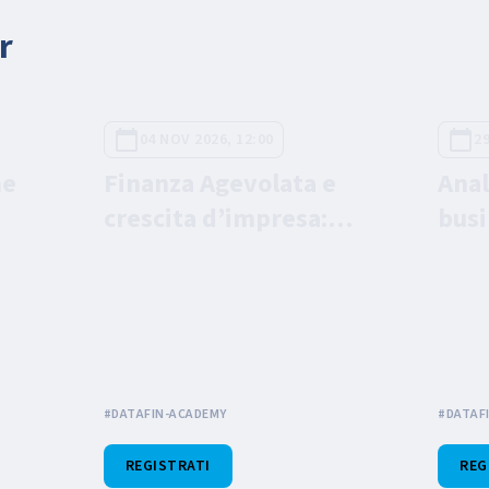
r
04 NOV 2026, 12:00
2
me
Finanza Agevolata e
Anal
crescita d’impresa:
busi
te e
Come accedere a risorse
PMI:
le
e opportunità esistenti
al m
ma spesso sconosciute
fina
#DATAFIN-ACADEMY
#DATAF
REGISTRATI
REG